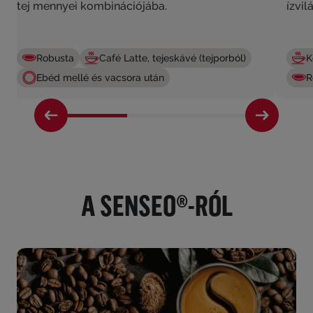
tej mennyei kombinációjába.
ízvil
Robusta
Café Latte, tejeskávé (tejporból)
K
Ebéd mellé és vacsora után
R
A SENSEO®-RÓL