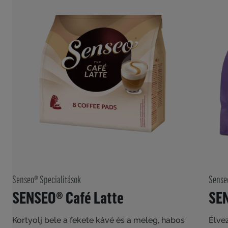
Senseo® Specialitások
Sense
SENSEO® Café Latte
SE
Kortyolj bele a fekete kávé és a meleg, habos
Élvez