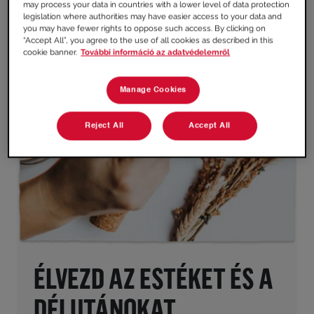
may process your data in countries with a lower level of data protection
legislation where authorities may have easier access to your data and
you may have fewer rights to oppose such access. By clicking on
“Accept All”, you agree to the use of all cookies as described in this
cookie banner.
További információ az adatvédelemről
Manage Cookies
Reject All
Accept All
ÉLVEZD AZ ESTÉKET ÉS A
DÉLUTÁNOKAT